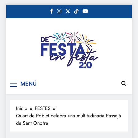
Saltar
al
contenido
De festa en festa 2.0
MENÚ
Inicio
FESTES
Quart de Poblet celebra una multitudinaria Passejà
de Sant Onofre