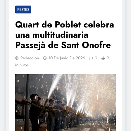
FESTES
Quart de Poblet celebra
una multitudinaria
Passejà de Sant Onofre
Redacción
10 De Junio De 2026
0
9
Minutos