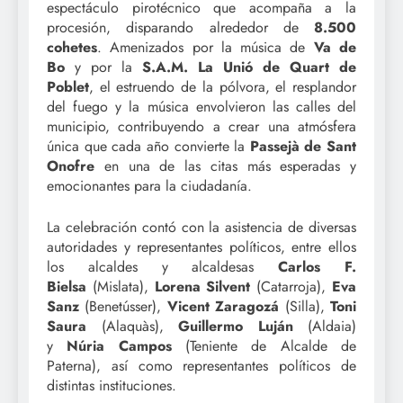
espectáculo pirotécnico que acompaña a la
procesión, disparando alrededor de
8.500
cohetes
. Amenizados por la música de
Va de
Bo
y por la
S.A.M. La Unió de Quart de
Poblet
, el estruendo de la pólvora, el resplandor
del fuego y la música envolvieron las calles del
municipio, contribuyendo a crear una atmósfera
única que cada año convierte la
Passejà de Sant
Onofre
en una de las citas más esperadas y
emocionantes para la ciudadanía.
La celebración contó con la asistencia de diversas
autoridades y representantes políticos, entre ellos
los alcaldes y alcaldesas
Carlos F.
Bielsa
(Mislata),
Lorena Silvent
(Catarroja),
Eva
Sanz
(Benetússer),
Vicent Zaragozá
(Silla),
Toni
Saura
(Alaquàs),
Guillermo Luján
(Aldaia)
y
Núria Campos
(Teniente de Alcalde de
Paterna), así como representantes políticos de
distintas instituciones.