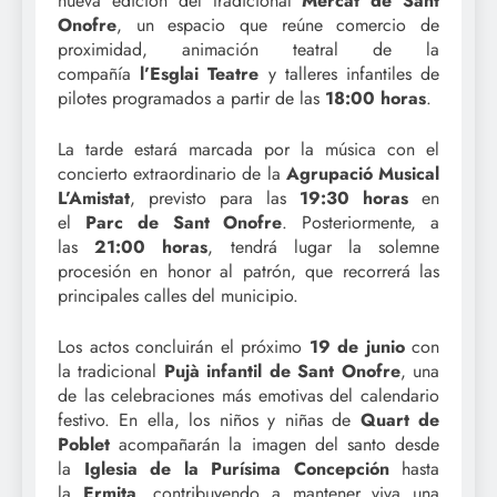
nueva edición del tradicional
Mercat de Sant
Onofre
, un espacio que reúne comercio de
proximidad, animación teatral de la
compañía
l’Esglai Teatre
y talleres infantiles de
pilotes programados a partir de las
18:00 horas
.
La tarde estará marcada por la música con el
concierto extraordinario de la
Agrupació Musical
L’Amistat
, previsto para las
19:30 horas
en
el
Parc de Sant Onofre
. Posteriormente, a
las
21:00 horas
, tendrá lugar la solemne
procesión en honor al patrón, que recorrerá las
principales calles del municipio.
Los actos concluirán el próximo
19 de junio
con
la tradicional
Pujà infantil de Sant Onofre
, una
de las celebraciones más emotivas del calendario
festivo. En ella, los niños y niñas de
Quart de
Poblet
acompañarán la imagen del santo desde
la
Iglesia de la Purísima Concepción
hasta
la
Ermita
, contribuyendo a mantener viva una