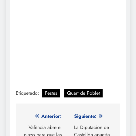
Etiquetado:
Festes
Quart de Poblet
Navegación
Anterior:
Siguiente:
de
València abre el
La Diputación de
plazo para que las
Castellón apuesta