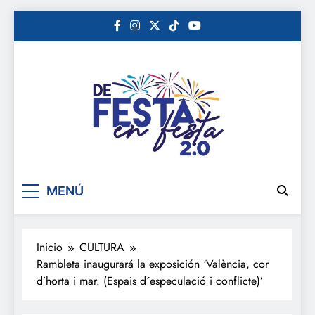
Saltar
al
contenido
De festa en festa 2.0
MENÚ
Inicio
CULTURA
Rambleta inaugurará la exposición ‘València, cor
d’horta i mar. (Espais d´especulació i conflicte)’