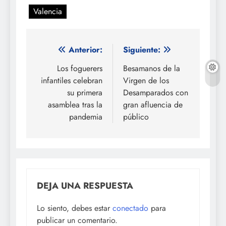
Valencia
Navegación
Anterior:
Siguiente:
de
Los foguerers
Besamanos de la
infantiles celebran
Virgen de los
entradas
su primera
Desamparados con
asamblea tras la
gran afluencia de
pandemia
público
DEJA UNA RESPUESTA
Lo siento, debes estar
conectado
para
publicar un comentario.