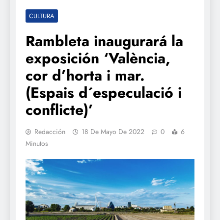
CULTURA
Rambleta inaugurará la
exposición ‘València,
cor d’horta i mar.
(Espais d´especulació i
conflicte)’
Redacción
18 De Mayo De 2022
0
6
Minutos