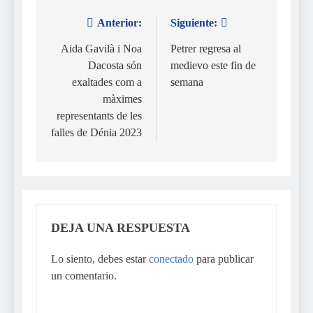
Anterior:
Siguiente:
Navegación
de
Aida Gavilà i Noa
Petrer regresa al
Dacosta són
medievo este fin de
entradas
exaltades com a
semana
màximes
representants de les
falles de Dénia 2023
DEJA UNA RESPUESTA
Lo siento, debes estar
conectado
para publicar
un comentario.