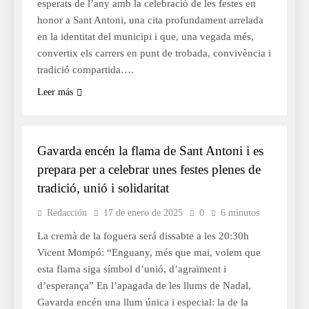
esperats de l’any amb la celebració de les festes en
honor a Sant Antoni, una cita profundament arrelada
en la identitat del municipi i que, una vegada més,
convertix els carrers en punt de trobada, convivència i
tradició compartida….
Leer más
FESTES
Gavarda encén la flama de Sant Antoni i es
prepara per a celebrar unes festes plenes de
tradició, unió i solidaritat
Redacción
17 de enero de 2025
0
6 minutos
La cremà de la foguera será dissabte a les 20:30h
Vicent Mompó: “Enguany, més que mai, volem que
esta flama siga símbol d’unió, d’agraïment i
d’esperança” En l’apagada de les llums de Nadal,
Gavarda encén una llum única i especial: la de la