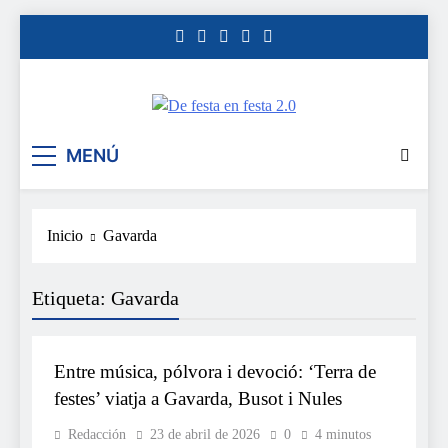
Saltar
al
contenido
De festa en festa 2.0
MENÚ
Inicio
Gavarda
Etiqueta:
Gavarda
FESTES
Entre música, pólvora i devoció: ‘Terra de
festes’ viatja a Gavarda, Busot i Nules
Redacción
23 de abril de 2026
0
4 minutos