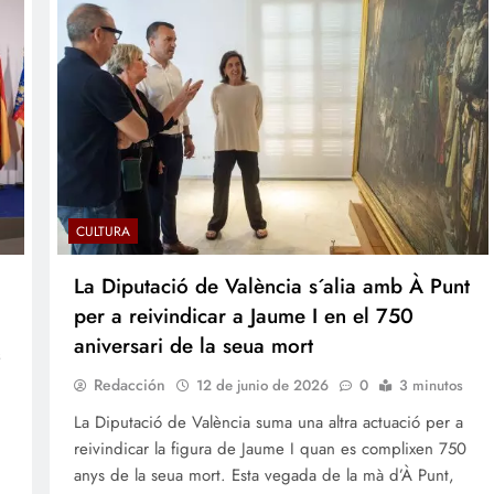
CULTURA
La Diputació de València s´alia amb À Punt
per a reivindicar a Jaume I en el 750
aniversari de la seua mort
s
Redacción
12 de junio de 2026
0
3 minutos
La Diputació de València suma una altra actuació per a
reivindicar la figura de Jaume I quan es complixen 750
anys de la seua mort. Esta vegada de la mà d’À Punt,