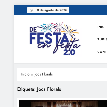
Saltar
8 de agosto de 2026
al
contenido
INICI
TURI
CONT
De festa en festa 2.0
Inicio
Jocs Florals
Etiqueta:
Jocs Florals