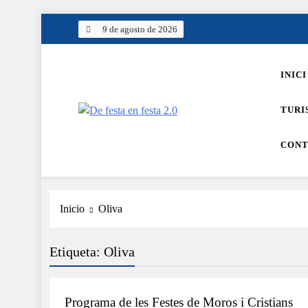
Saltar
9 de agosto de 2026
al
contenido
INICI
TURI
De festa en festa 2.0
CONT
Inicio
Oliva
Etiqueta:
Oliva
MOROS I CRISTIANS
Programa de les Festes de Moros i Cristians