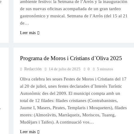
e
ambiente festivo: la Setmana de l’Arròs y la inauguración
de sus nuevas oficinas acompañada de un gran tardeo
gastronómico y musical. Setmana de l’Arròs (del 15 al 21
de…
Leer más
MOROS I CRISTIANS
Programa de Moros i Cristians d´Oliva 2025
Redacción
14 de julio de 2025
0
5 minutos
Oliva celebra les seues Festes de Moros i Cristians del 17
al 20 de juliol, unes festes declarades d´Interés Turístic
Autonòmic des del 2009. El municipi compta amb un
total de 12 filades: filades cristianes (Contrabanistes,
Jaume I, Masers, Pirates, Templaris i Mosqueters), filades
e
mores: (Almoràvits, Marràqueix, Moriscos, Tuareg,
Mudèjars i Taifes). A continuació vos…
Leer más