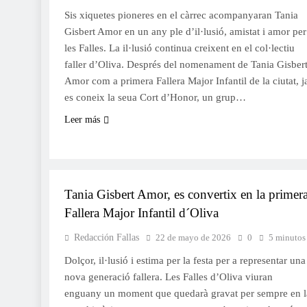
Sis xiquetes pioneres en el càrrec acompanyaran Tania
Gisbert Amor en un any ple d’il·lusió, amistat i amor per
les Falles. La il·lusió continua creixent en el col·lectiu
faller d’Oliva. Després del nomenament de Tania Gisber
Amor com a primera Fallera Major Infantil de la ciutat, j
es coneix la seua Cort d’Honor, un grup…
Leer más
FALLES 2027
JUNTES LOCALS FALLERES
Tania Gisbert Amor, es convertix en la primer
Fallera Major Infantil d´Oliva
Redacción Fallas
22 de mayo de 2026
0
5 minutos
Dolçor, il·lusió i estima per la festa per a representar una
nova generació fallera. Les Falles d’Oliva viuran
enguany un moment que quedarà gravat per sempre en l