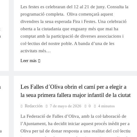
Les festes es celebraran del 12 al 21 de juny. Consulta la
programació completa. Oliva començarà aquest
divendres la seua esperada Fira i Festes. Una celebració
t
oberta a la ciutadania que enguany més que mai ha
a
comptat amb la participació de diverses associacions i
col·lectius del nostre poble. A banda d’una de les
activitats més…
Leer más
FALLES 2027
JUNTES LOCALS FALLERES
a
Les Falles d´Oliva obrin el camí per a elegir a
la seua primera fallera major infantil de la ciutat
Redacción
7 de mayo de 2026
0
4 minutos
La Federació de Falles d’Oliva, amb la col·laboració de
l’Ajuntament, ha decidit iniciar aquest procés inèdit per a
a
Oliva per tal de donar resposta a una realitat del col·lectiu