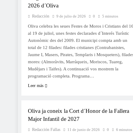
2026 d´Oliva
Redacción
9 de julio de 2026
0
5 minutos
Oliva celebra les seues Festes de Moros i Cristians del 1
al 19 de juliol, unes festes declarades d´Interés Turístic
Autonòmic des del 2009. El municipi compta amb un
total de 12 filades: filades cristianes (Contrabanistes,
Jaume I, Masers, Pirates, Templaris i Mosqueters), filade
mores: (Almoràvits, Marràqueix, Moriscos, Tuareg,
Mudèjars i Taifes). A continuació vos mostrem la
programació completa. Programa…
Leer más
FALLES 2027
JUNTES LOCALS FALLERES
Oliva ja coneix la Cort d´Honor de la Fallera
Major Infantil de 2027
Redacción Fallas
11 de junio de 2026
0
6 minutos