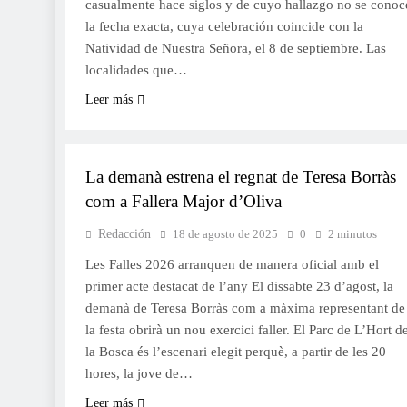
casualmente hace siglos y de cuyo hallazgo no se conoc
la fecha exacta, cuya celebración coincide con la
Natividad de Nuestra Señora, el 8 de septiembre. Las
localidades que…
Leer más
FALLES 2026
JUNTES LOCALS FALLERES
La demanà estrena el regnat de Teresa Borràs
com a Fallera Major d’Oliva
Redacción
18 de agosto de 2025
0
2 minutos
Les Falles 2026 arranquen de manera oficial amb el
primer acte destacat de l’any El dissabte 23 d’agost, la
demanà de Teresa Borràs com a màxima representant de
la festa obrirà un nou exercici faller. El Parc de L’Hort d
la Bosca és l’escenari elegit perquè, a partir de les 20
hores, la jove de…
Leer más