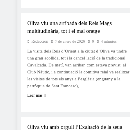
NADAL
Oliva viu una arribada dels Reis Mags
multitudinària, tot i el mal oratge
Redacción
7 de enero de 2026
0
4 minutos
La visita dels Reis d’Orient a la ciutat d’Oliva va tindre
una gran acollida, tot i la cancel·lació de la tradicional
Cavalcada. De matí, van arribar, com estava previst, al
Club Nàutic, i a continuació la comitiva reial va realitzar
les visites de tots els anys a l’església (enguany a la
parròquia de Sant Francesc),…
Leer más
FALLES 2026
JUNTES LOCALS FALLERES
Oliva viu amb orgull l’Exaltació de la seua