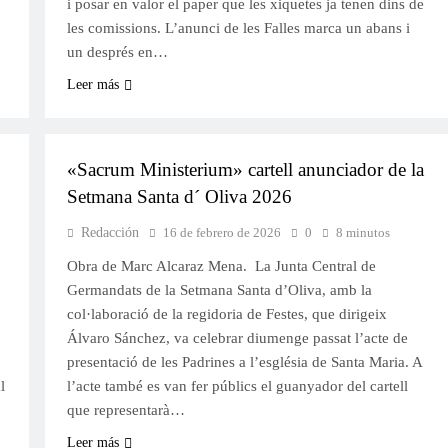
i posar en valor el paper que les xiquetes ja tenen dins de
les comissions. L’anunci de les Falles marca un abans i
un després en…
Leer más
SETMANA SANTA
«Sacrum Ministerium» cartell anunciador de la
Setmana Santa d´ Oliva 2026
Redacción
16 de febrero de 2026
0
8 minutos
Obra de Marc Alcaraz Mena. La Junta Central de
Germandats de la Setmana Santa d’Oliva, amb la
col·laboració de la regidoria de Festes, que dirigeix
Álvaro Sánchez, va celebrar diumenge passat l’acte de
presentació de les Padrines a l’església de Santa Maria. A
l
l’acte també es van fer públics el guanyador del cartell
que representarà…
Leer más