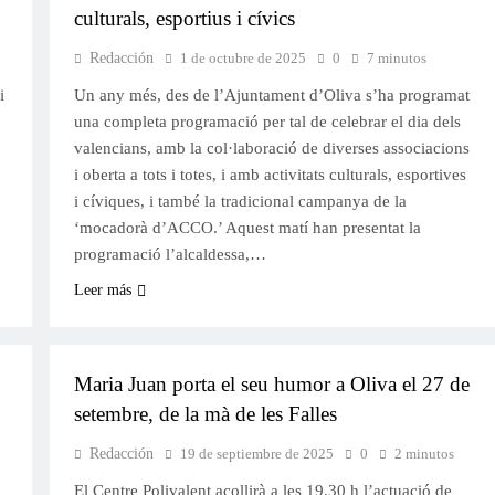
culturals, esportius i cívics
Redacción
1 de octubre de 2025
0
7 minutos
i
Un any més, des de l’Ajuntament d’Oliva s’ha programat
una completa programació per tal de celebrar el dia dels
valencians, amb la col·laboració de diverses associacions
i oberta a tots i totes, i amb activitats culturals, esportives
i cíviques, i també la tradicional campanya de la
‘mocadorà d’ACCO.’ Aquest matí han presentat la
programació l’alcaldessa,…
Leer más
FALLES 2026
JUNTES LOCALS FALLERES
Maria Juan porta el seu humor a Oliva el 27 de
setembre, de la mà de les Falles
Redacción
19 de septiembre de 2025
0
2 minutos
El Centre Polivalent acollirà a les 19.30 h l’actuació de