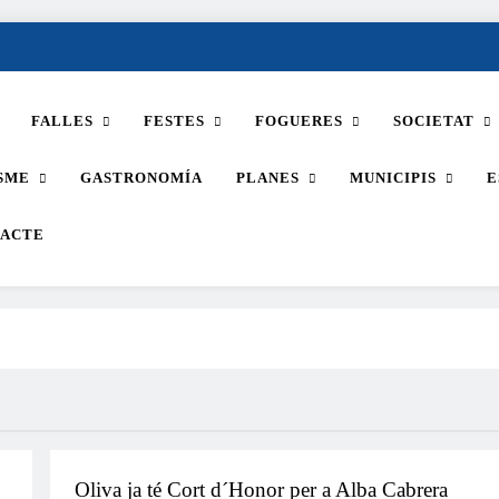
FALLES
FESTES
FOGUERES
SOCIETAT
SME
GASTRONOMÍA
PLANES
MUNICIPIS
E
ACTE
FALLES 2027
JUNTES LOCALS FALLERES
Oliva ja té Cort d´Honor per a Alba Cabrera