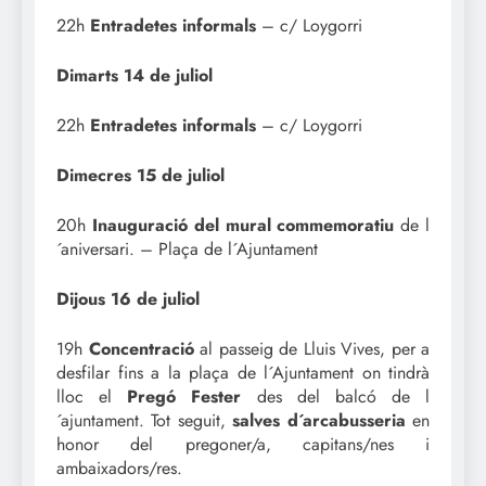
22h
Entradetes informals
– c/ Loygorri
Dimarts 14 de juliol
22h
Entradetes informals
– c/ Loygorri
Dimecres 15 de juliol
20h
Inauguració del mural commemoratiu
de l
´aniversari. – Plaça de l´Ajuntament
Dijous 16 de juliol
19h
Concentració
al passeig de Lluis Vives, per a
desfilar fins a la plaça de l´Ajuntament on tindrà
lloc el
Pregó Fester
des del balcó de l
´ajuntament. Tot seguit,
salves d´arcabusseria
en
honor del pregoner/a, capitans/nes i
ambaixadors/res.