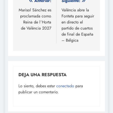
Navegación
Anterior:
Siguiente:
de
Marisol Sánchez es
València abre la
proclamada como
Fonteta para seguir
entradas
Reina de l´Horta
en directo el
de València 2027
partido de cuartos
de final de España
– Bélgica
DEJA UNA RESPUESTA
Lo siento, debes estar
conectado
para
publicar un comentario.