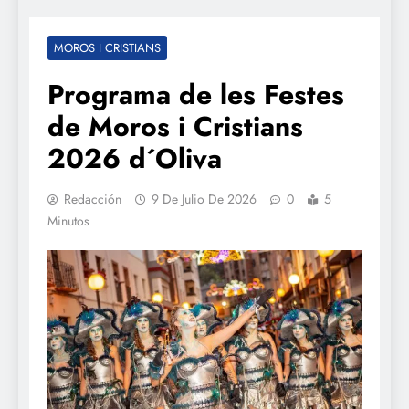
MOROS I CRISTIANS
Programa de les Festes
de Moros i Cristians
2026 d´Oliva
Redacción
9 De Julio De 2026
0
5
Minutos