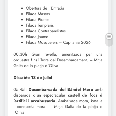
Obertura de l´Entrada
Filada Masers
Filada Pirates
Filada Templaris
Filada Contrabandistes
Filada Jaume I
Filada Mosqueters – Capitania 2026
00:30h Gran revetla, amenitzada per una
orquestra fins l´hora del Desembarcament. – Mitja
Galta de la platja d´Oliva
Dissabte 18 de juliol
05:45h
Desembarcada del Bàndol Moro
amb
disparada d´un espectacular
castell de focs d
´artifici i arcabusseria.
Ambaixada mora, batalla
i conquesta mora. – Mitja Galta de la platja d
´Oliva