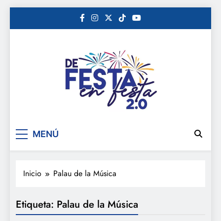
Saltar
al
contenido
De festa en festa 2.0
MENÚ
Inicio
Palau de la Música
Etiqueta:
Palau de la Música