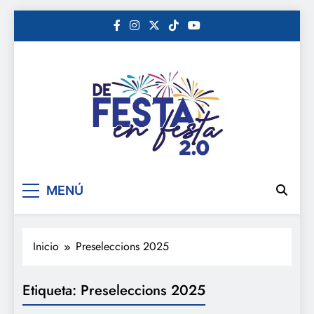
Saltar
al
contenido
De festa en festa 2.0
MENÚ
Inicio
Preseleccions 2025
Etiqueta:
Preseleccions 2025