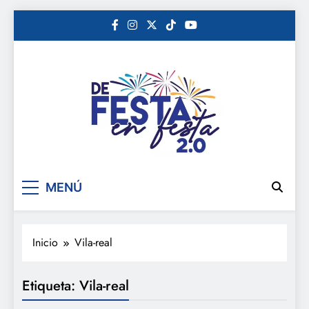
Saltar
al
contenido
De festa en festa 2.0
MENÚ
Inicio
Vila-real
Etiqueta:
Vila-real