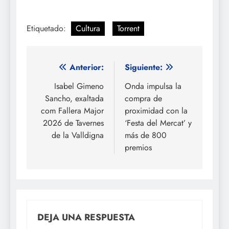
Etiquetado:
Cultura
Torrent
Navegación
Anterior:
Siguiente:
de
Isabel Gimeno
Onda impulsa la
Sancho, exaltada
compra de
entradas
com Fallera Major
proximidad con la
2026 de Tavernes
‘Festa del Mercat’ y
de la Valldigna
más de 800
premios
DEJA UNA RESPUESTA