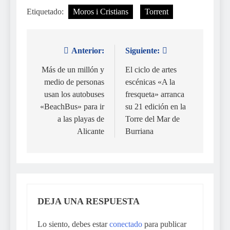
Etiquetado:
Moros i Cristians
Torrent
Anterior:
Siguiente:
Navegación
de
Más de un millón y
El ciclo de artes
medio de personas
escénicas «A la
entradas
usan los autobuses
fresqueta» arranca
«BeachBus» para ir
su 21 edición en la
a las playas de
Torre del Mar de
Alicante
Burriana
DEJA UNA RESPUESTA
Lo siento, debes estar
conectado
para publicar