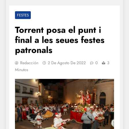
FESTES
Torrent posa el punt i
final a les seues festes
patronals
Redacción
2 De Agosto De 2022
0
3
Minutos