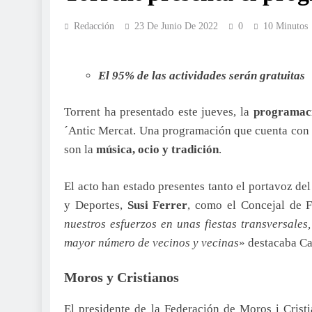
Redacción
23 De Junio De 2022
0
10 Minutos
El 95% de las actividades serán gratuitas
Torrent ha presentado este jueves, la
programaci
´Antic Mercat. Una programación que cuenta con
son la
música, ocio y tradición
.
El acto han estado presentes tanto el portavoz d
y Deportes,
Susi Ferrer
, como el Concejal de F
nuestros esfuerzos en unas fiestas transversales
mayor número de vecinos y vecinas
» destacaba C
Moros y Cristianos
El presidente de la Federación de Moros i Crist