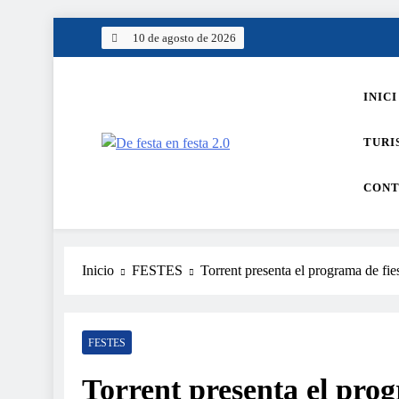
Saltar
10 de agosto de 2026
al
contenido
INICI
TURI
De festa en festa 2.0
CONT
Inicio
FESTES
Torrent presenta el programa de fie
FESTES
Torrent presenta el prog