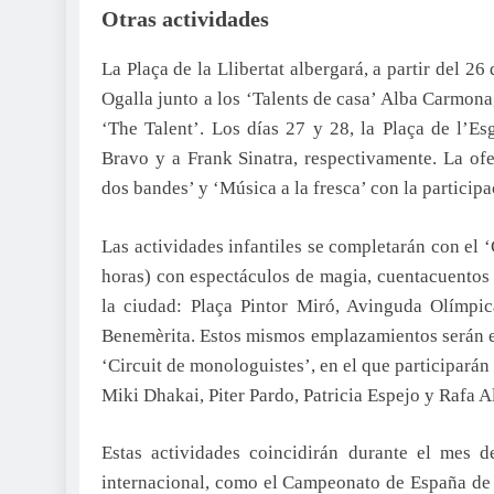
Otras actividades
La Plaça de la Llibertat albergará, a partir del 2
Ogalla junto a los ‘Talents de casa’ Alba Carmona,
‘The Talent’. Los días 27 y 28, la Plaça de l’Es
Bravo y a Frank Sinatra, respectivamente. La ofe
dos bandes’ y ‘Música a la fresca’ con la particip
Las actividades infantiles se completarán con el ‘C
horas) con espectáculos de magia, cuentacuentos 
la ciudad: Plaça Pintor Miró, Avinguda Olímpic
Benemèrita. Estos mismos emplazamientos serán el 
‘Circuit de monologuistes’, en el que participar
Miki Dhakai, Piter Pardo, Patricia Espejo y Rafa A
Estas actividades coincidirán durante el mes d
internacional, como el Campeonato de España de A