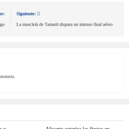
or:
Siguiente:
zgo
La mascletà de Tamarit dispara un intenso final aéreo
mentario.
s y
Alicante autoriza las fiestas en