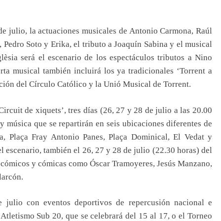
6 de julio, la actuaciones musicales de Antonio Carmona, Raúl
 Pedro Soto y Erika, el tributo a Joaquín Sabina y el musical
glèsia será el escenario de los espectáculos tributos a Nino
rta musical también incluirá los ya tradicionales ‘Torrent a
ación del Círculo Católico y la Unió Musical de Torrent.
ircuit de xiquets’, tres días (26, 27 y 28 de julio a las 20.00
y música que se repartirán en seis ubicaciones diferentes de
a, Plaça Fray Antonio Panes, Plaça Dominical, El Vedat y
escenario, también el 26, 27 y 28 de julio (22.30 horas) del
án cómicos y cómicas como Óscar Tramoyeres, Jesús Manzano,
larcón.
e julio con eventos deportivos de repercusión nacional e
tletismo Sub 20, que se celebrará del 15 al 17, o el Torneo