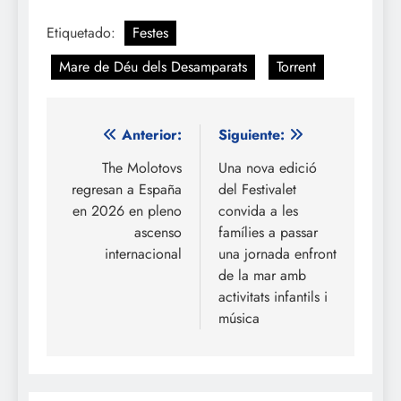
Etiquetado:
Festes
Mare de Déu dels Desamparats
Torrent
Navegación
Anterior:
Siguiente:
de
The Molotovs
Una nova edició
regresan a España
del Festivalet
entradas
en 2026 en pleno
convida a les
ascenso
famílies a passar
internacional
una jornada enfront
de la mar amb
activitats infantils i
música