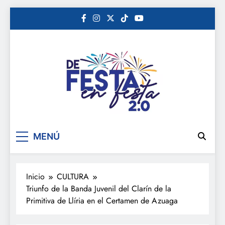
Saltar
al
contenido
De festa en festa 2.0
MENÚ
Inicio
CULTURA
Triunfo de la Banda Juvenil del Clarín de la
Primitiva de Llíria en el Certamen de Azuaga