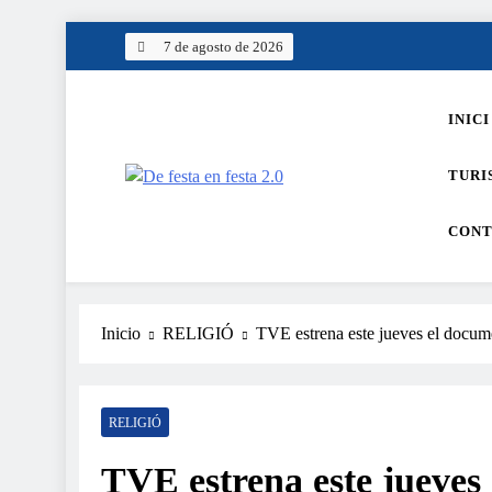
Saltar
7 de agosto de 2026
al
contenido
INICI
TURI
De festa en festa 2.0
CONT
Inicio
RELIGIÓ
TVE estrena este jueves el documen
RELIGIÓ
TVE estrena este jueves