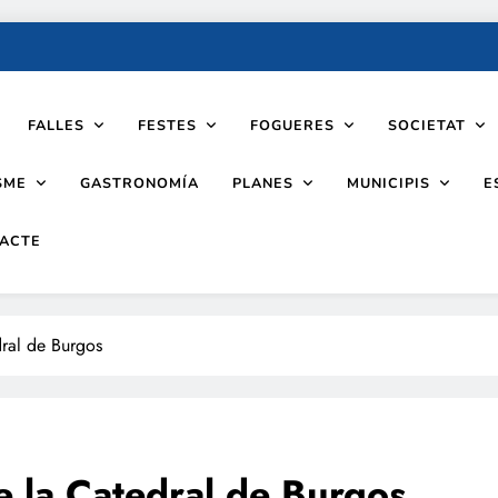
FALLES
FESTES
FOGUERES
SOCIETAT
SME
PLANES
MUNICIPIS
GASTRONOMÍA
E
ACTE
dral de Burgos
de la Catedral de Burgos