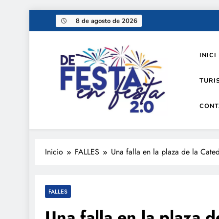
Saltar
8 de agosto de 2026
al
contenido
INICI
TURI
CONT
De festa en festa 2.0
Inicio
FALLES
Una falla en la plaza de la Cate
FALLES
Una falla en la plaza 