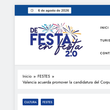
Saltar
6 de agosto de 2026
al
contenido
INICI
TURI
CONT
De festa en festa 2.0
Inicio
FESTES
Valencia acuerda promover la candidatura del Corpu
CULTURA
FESTES