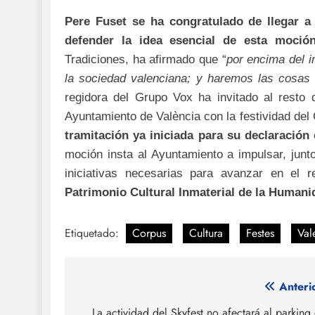
Pere Fuset se ha congratulado de llegar a
defender la idea esencial de esta moció
Tradiciones, ha afirmado que “
por encima del in
la sociedad valenciana; y haremos las cosas 
regidora del Grupo Vox ha invitado al resto 
Ayuntamiento de València con la festividad del 
tramitación ya iniciada para su
declaración 
moción insta al Ayuntamiento a impulsar, junt
iniciativas necesarias para avanzar en el 
Patrimonio Cultural Inmaterial de la Human
Etiquetado:
Corpus
Cultura
Festes
Val
Navegación
Anteri
La actividad del Skyfest no afectará al parking