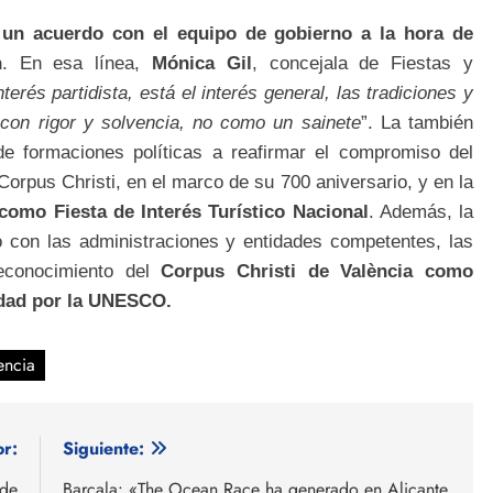
 un acuerdo con el equipo de gobierno a la hora de
n
. En esa línea,
Mónica Gil
, concejala de Fiestas y
terés partidista, está el interés general, las tradiciones y
con rigor y solvencia, no como un sainete
”. La también
de formaciones políticas a
reafirmar el compromiso del
Corpus Christi, en el marco de su 700 aniversario, y en la
como Fiesta de Interés Turístico Nacional
. Además, la
o con las administraciones y entidades competentes, las
reconocimiento del
Corpus Christi de València como
idad por la UNESCO.
encia
or:
Siguiente:
 de
Barcala: «The Ocean Race ha generado en Alicante