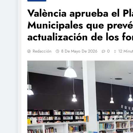
València aprueba el Pl
Municipales que prevé
actualización de los f
Redacción
8 De Mayo De 2026
0
12 Minu