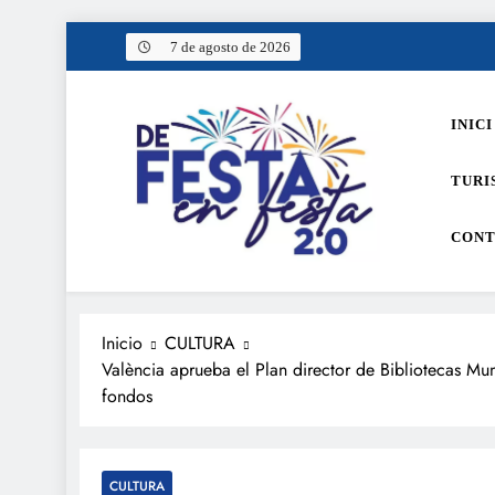
Saltar
7 de agosto de 2026
al
contenido
INICI
TURI
CONT
De festa en festa 2.0
Inicio
CULTURA
València aprueba el Plan director de Bibliotecas Mun
fondos
CULTURA