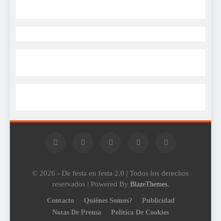
© 2026 - De festa en festa 2.0 | Todos los derechos
reservados | Powered By
.
BlazeThemes
Contacto
Quiénes Somos?
Publicidad
Notas De Prensa
Política De Cookies