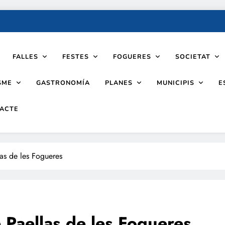
FALLES
FESTES
FOGUERES
SOCIETAT
SME
PLANES
MUNICIPIS
GASTRONOMÍA
E
ACTE
as de les Fogueres
 Paellas de les Fogueres