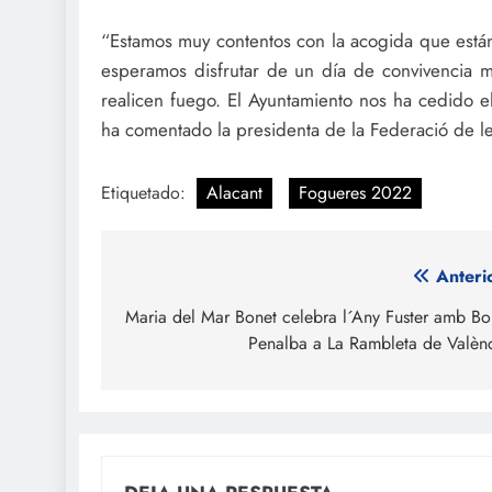
“Estamos muy contentos con la acogida que están 
esperamos disfrutar de un día de convivencia m
realicen fuego. El Ayuntamiento nos ha cedido e
ha comentado la presidenta de la Federació de l
Etiquetado:
Alacant
Fogueres 2022
Navegación
Anteri
de
Maria del Mar Bonet celebra l´Any Fuster amb Bo
Penalba a La Rambleta de Valèn
entradas