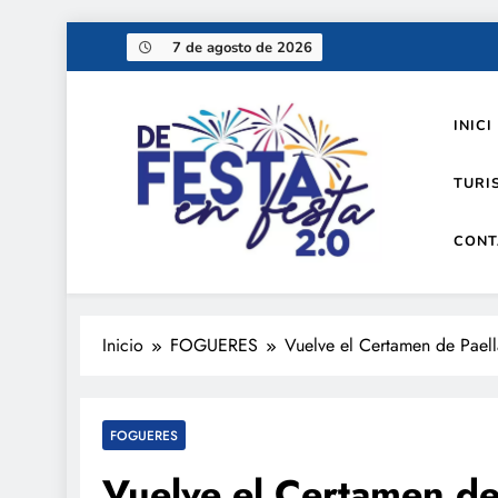
Saltar
7 de agosto de 2026
al
contenido
INICI
TURI
CONT
De festa en festa 2.0
Inicio
FOGUERES
Vuelve el Certamen de Paell
FOGUERES
Vuelve el Certamen de