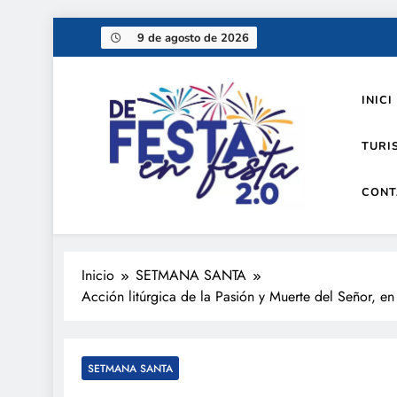
Saltar
9 de agosto de 2026
al
contenido
INICI
TURI
CONT
De festa en festa 2.0
Inicio
SETMANA SANTA
Acción litúrgica de la Pasión y Muerte del Señor, en
SETMANA SANTA