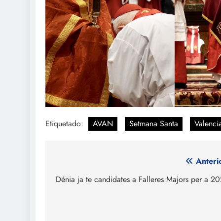
Etiquetado:
AVAN
Setmana Santa
Valenci
Navegación
Anteri
de
Dénia ja te candidates a Falleres Majors per a 2
entradas