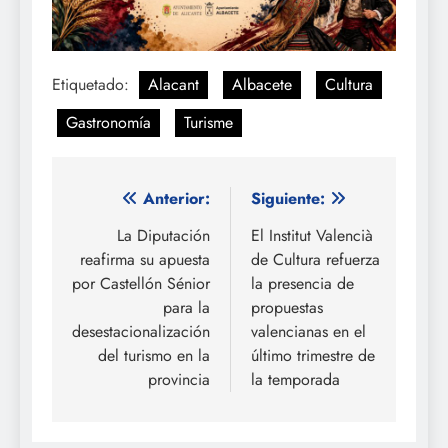
Etiquetado:
Alacant
Albacete
Cultura
Gastronomía
Turisme
Navegación
Anterior:
Siguiente:
de
La Diputación
El Institut Valencià
reafirma su apuesta
de Cultura refuerza
entradas
por Castellón Sénior
la presencia de
para la
propuestas
desestacionalización
valencianas en el
del turismo en la
último trimestre de
provincia
la temporada