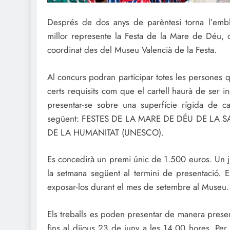
Després de dos anys de parèntesi torna l’embl
millor represente la Festa de la Mare de Déu, or
coordinat des del Museu Valencià de la Festa.
Al concurs podran participar totes les persones 
certs requisits com que el cartell haurà de ser 
presentar-se sobre una superfície rígida de c
següent: FESTES DE LA MARE DE DÉU DE LA S
DE LA HUMANITAT (UNESCO).
Es concedirà un premi únic de 1.500 euros. Un ju
la setmana següent al termini de presentació. Es
exposar-los durant el mes de setembre al Museu.
Els treballs es poden presentar de manera presen
fins al dijous 23 de juny a les 14.00 hores. Per a