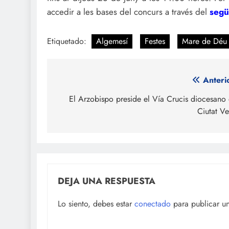
accedir a les bases del concurs a través del
segü
Etiquetado:
Algemesí
Festes
Mare de Déu 
Navegación
Anteri
de
El Arzobispo preside el Vía Crucis diocesano
Ciutat Ve
entradas
DEJA UNA RESPUESTA
Lo siento, debes estar
conectado
para publicar u