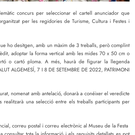
emàtic concurs per seleccionar el cartell anunciador que
ganitzat per les regidories de Turisme, Cultura i Festes i
que ho desitgen, amb un màxim de 3 treballs, però complint
inèdit, adoptar la forma vertical amb les mides 70 x 50 cm o
artó o cartó ploma. A més, haurà de figurar la llegenda
ALUT ALGEMESÍ, 7 I 8 DE SETEMBRE DE 2022, PATRIMONI
rat, nomenat amb antelació, donarà a conéixer el veredicte
 realitzarà una selecció entre els treballs participants per
cial, correu postal i correu electrònic al Museu de la Festa
 consultar tota la informació i els requisits detallats es pot