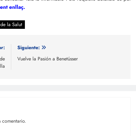
ent enllaç.
de la Salut
or:
Siguiente:
 de
Vuelve la Pasión a Benetússer
lla
n comentario.