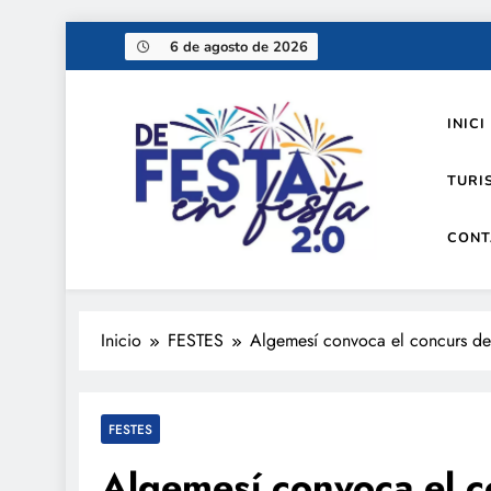
Saltar
6 de agosto de 2026
al
contenido
INICI
TURI
CONT
De festa en festa 2.0
Inicio
FESTES
Algemesí convoca el concurs de 
FESTES
Algemesí convoca el co