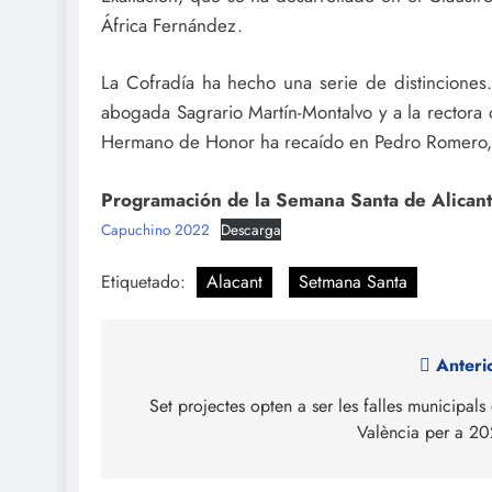
África Fernández.
La Cofradía ha hecho una serie de distinciones
abogada Sagrario Martín-Montalvo y a la rectora 
Hermano de Honor ha recaído en Pedro Romero, 
Programación de la Semana Santa de Alicante
Capuchino 2022
Descarga
Etiquetado:
Alacant
Setmana Santa
Navegación
Anteri
de
Set projectes opten a ser les falles municipals
València per a 2
entradas