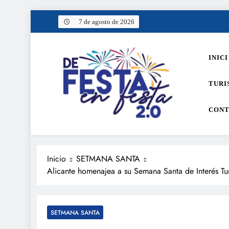
Saltar
7 de agosto de 2026
al
contenido
INICI
TURI
CONT
De festa en festa 2.0
Inicio
SETMANA SANTA
Alicante homenajea a su Semana Santa de Interés Tu
SETMANA SANTA