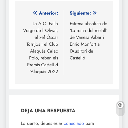
Navegación
Anterior:
Siguiente:
de
La A.C. Falla
Estrena absoluta de
Verge de l´Olivar,
‘La reina del metall’
entradas
el xef Óscar
de Vanesa Aibar i
Torrijos i el Club
Enric Monfort a
Alaquàs Caiac
l’Auditori de
Polo, reben els
Castelló
Premis Castell d
´Alaquàs 2022
DEJA UNA RESPUESTA
Lo siento, debes estar
conectado
para