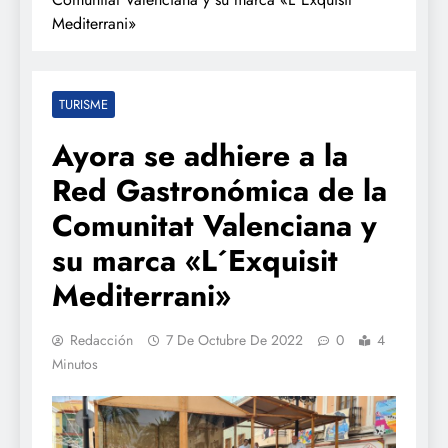
Mediterrani»
TURISME
Ayora se adhiere a la
Red Gastronómica de la
Comunitat Valenciana y
su marca «L´Exquisit
Mediterrani»
Redacción
7 De Octubre De 2022
0
4
Minutos