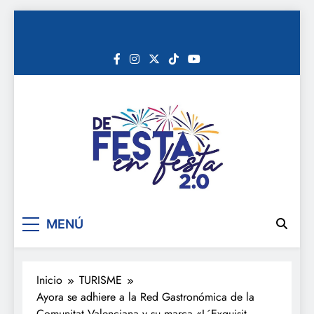
Saltar
al
contenido
De festa en festa 2.0
MENÚ
Inicio
TURISME
Ayora se adhiere a la Red Gastronómica de la
Comunitat Valenciana y su marca «L´Exquisit