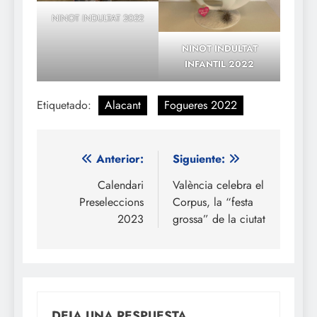
NINOT INDULTAT 2022
NINOT INDULTAT
INFANTIL 2022
Etiquetado:
Alacant
Fogueres 2022
Navegación
Anterior:
Siguiente:
de
Calendari
València celebra el
Preseleccions
Corpus, la “festa
entradas
2023
grossa” de la ciutat
DEJA UNA RESPUESTA