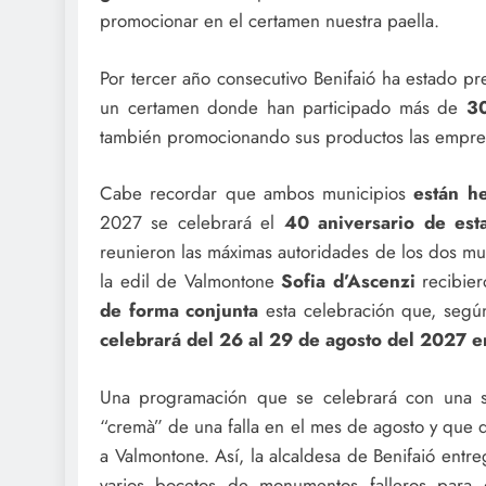
promocionar en el certamen nuestra paella.
Por tercer año consecutivo Benifaió ha estado p
un certamen donde han participado más de
30
también promocionando sus productos las emp
Cabe recordar que ambos municipios
están h
2027 se celebrará el
40 aniversario de est
reunieron las máximas autoridades de los dos mu
la edil de Valmontone
Sofia d’Ascenzi
recibier
de forma conjunta
esta celebración que, segú
celebrará del 26 al 29 de agosto del 2027 en 
Una programación que se celebrará con una sem
“cremà” de una falla en el mes de agosto y que d
a Valmontone. Así, la alcaldesa de Benifaió entr
varios bocetos de monumentos falleros para