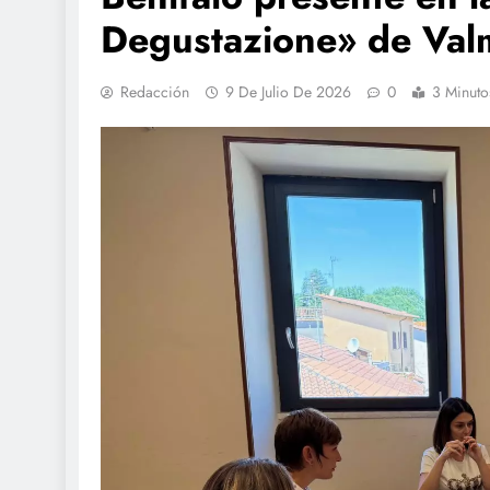
Degustazione» de Va
Redacción
9 De Julio De 2026
0
3 Minuto