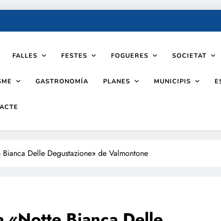
FALLES
FESTES
FOGUERES
SOCIETAT
SME
PLANES
MUNICIPIS
GASTRONOMÍA
E
ACTE
te Bianca Delle Degustazione» de Valmontone
a «Notte Bianca Delle