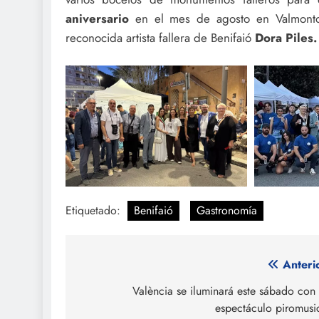
aniversario
en el mes de agosto en Valmonto
reconocida artista fallera de Benifaió
Dora Piles.
Etiquetado:
Benifaió
Gastronomía
Navegación
Anteri
de
València se iluminará este sábado con
espectáculo piromusi