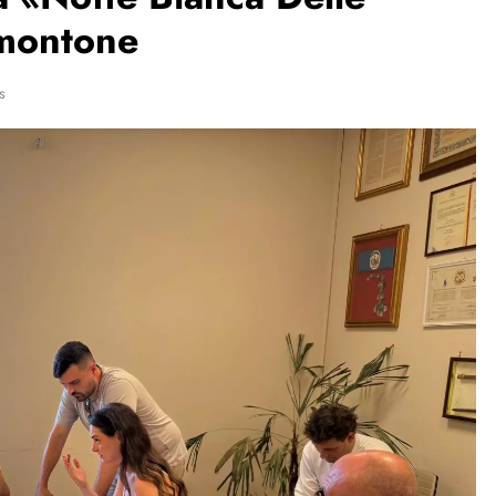
lmontone
s