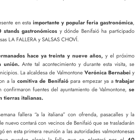
resente en esta
importante y popular feria gastronómica
,
 stands gastronómicos
y dónde Benifaió ha participado
resas LA FALLERA y SALSAS CHOVÍ.
ermanados hace ya treinta y nueve años,
y el próximo
a unión.
Ante tal acontecimiento y durante esta visita, se
nicipios. La alcaldesa de Valmontone
Verónica Bernabei
y
on a la
comitiva de Benifaió
para empezar ya a
trabajar
n confirmaron fuentes del ayuntamiento de Valmontone,
se
tierras italianas.
ana fallera “a la italiana” con ofrenda, pasacalles y la
e nuevo contará con vecinos de Benifaió que se trasladarán
egó en esta primera reunión a las autoridades valmontonesas
 que puedan elegir la falla que se plantará por el
40