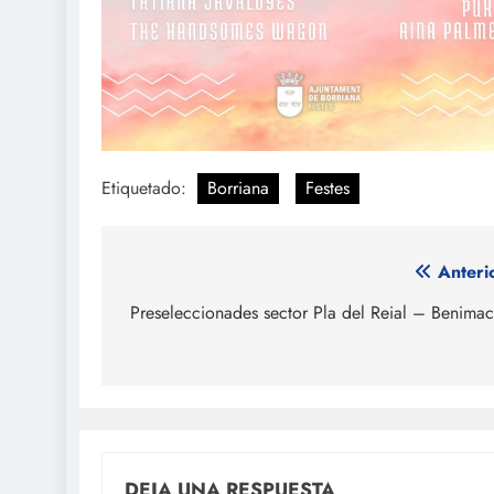
Etiquetado:
Borriana
Festes
Navegación
Anteri
de
Preseleccionades sector Pla del Reial – Benimac
entradas
DEJA UNA RESPUESTA