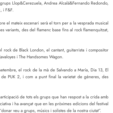
ls grups Llop&Cerezuela, Andrea Alcalá&Fernando Redondo,
, i F&F.
e el mateix escenari serà el torn per a la vesprada musical
es variants, des del flamenc base fins al rock flamenquitzat,
l rock de Black London, el cantant, guitarrista i compositor
a Javaloyes i The Handsomes Wagon.
e setembre, el rock de la mà de Salvando a María, Dia 13, El
de PUK 2, i com a punt final la varietat de gèneres, des
articipació de tots els grups que han respost a la crida amb
iciativa i ha avançat que en les pròximes edicions del festival
donar veu a grups, músics i solistes de la nostra ciutat”.