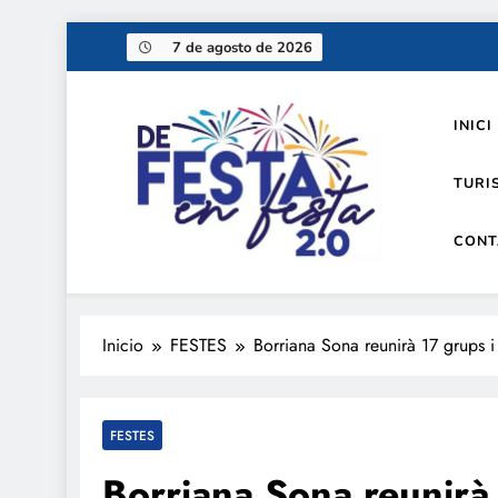
Saltar
7 de agosto de 2026
al
contenido
INICI
TURI
CONT
De festa en festa 2.0
Inicio
FESTES
Borriana Sona reunirà 17 grups i 
FESTES
Borriana Sona reunirà 