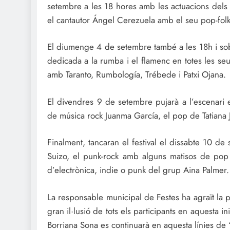
setembre a les 18 hores amb les actuacions de
el cantautor Ángel Cerezuela amb el seu pop-folk
El diumenge 4 de setembre també a les 18h i sobr
dedicada a la rumba i el flamenc en totes les seu
amb Taranto, Rumbología, Trébede i Patxi Ojana.
El divendres 9 de setembre pujarà a l’escenari e
de música rock Juanma García, el pop de Tatian
Finalment, tancaran el festival el dissabte 10 d
Suizo, el punk-rock amb alguns matisos de pop 
d’electrònica, indie o punk del grup Aina Palmer.
La responsable municipal de Festes ha agraït la p
gran il·lusió de tots els participants en aquesta in
Borriana Sona es continuarà en aquesta línies de “