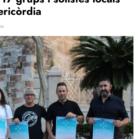
ericòrdia
os