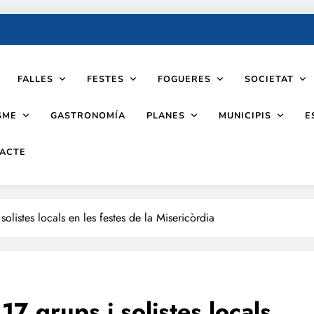
FALLES
FESTES
FOGUERES
SOCIETAT
SME
PLANES
MUNICIPIS
GASTRONOMÍA
E
ACTE
solistes locals en les festes de la Misericòrdia
17 grups i solistes locals