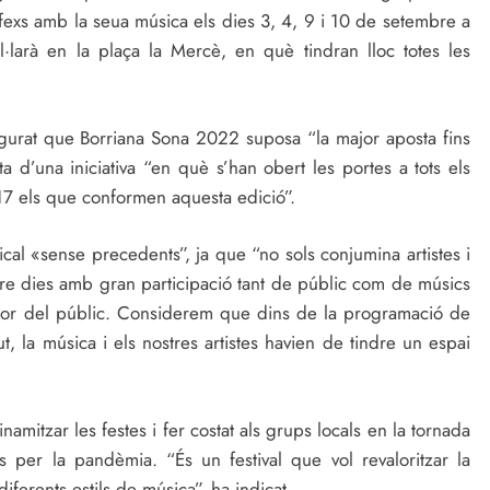
tífexs amb la seua música els dies 3, 4, 9 i 10 de setembre a
l·larà en la plaça la Mercè, en què tindran lloc totes les
egurat que Borriana Sona 2022 suposa “la major aposta fins
ta d’una iniciativa “en què s’han obert les portes a tots els
n 17 els que conformen aquesta edició”.
al «sense precedents”, ja que “no sols conjumina artistes i
atre dies amb gran participació tant de públic com de músics
or del públic. Considerem que dins de la programació de
ut, la música i els nostres artistes havien de tindre un espai
namitzar les festes i fer costat als grups locals en la tornada
s per la pandèmia. “És un festival que vol revaloritzar la
iferents estils de música”, ha indicat.