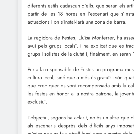
diferents estils cadascun d’ells, que seran els ar
partir de les 18 hores en l’escenari que s’insta
actuacions i on s’instal·larà una zona de barra.
La regidora de Festes, Lluïsa Monferrer, ha ass
avui pels grups locals”, i ha explicat que es trac
grups i solistes de la ciutat i, finalment, en sera
Per a la responsable de Festes un programa music
cultura local, sinó que a més és gratuït i són qu
que crec quer es vorà recompensada amb la cal
les festes en honor a la nostra patrona, la jovent
exclusiu”.
L’objectiu, segons ha aclarit, no és un altre que di
als escenaris després dels difícils anys imposat
música que es fa a nivell local com a mostra dels d