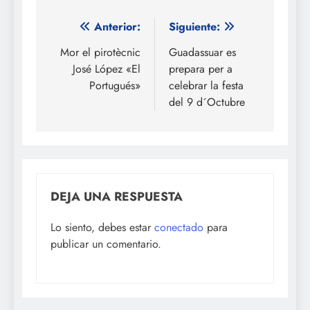
Navegación
Anterior:
Siguiente:
de
Mor el pirotècnic
Guadassuar es
José López «El
prepara per a
entradas
Portugués»
celebrar la festa
del 9 d´Octubre
DEJA UNA RESPUESTA
Lo siento, debes estar
conectado
para
publicar un comentario.