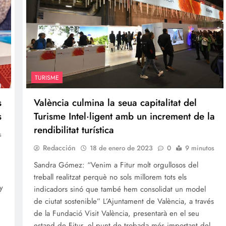
TURISME
s
València culmina la seua capitalitat del
s
Turisme Intel·ligent amb un increment de la
rendibilitat turística
s
Redacción
18 de enero de 2023
0
9 minutos
Sandra Gómez: “Venim a Fitur molt orgullosos del
treball realitzat perquè no sols millorem tots els
y
indicadors sinó que també hem consolidat un model
de ciutat sostenible” L’Ajuntament de València, a través
de la Fundació Visit València, presentarà en el seu
estand de Fitur, el punt de trobada més important del