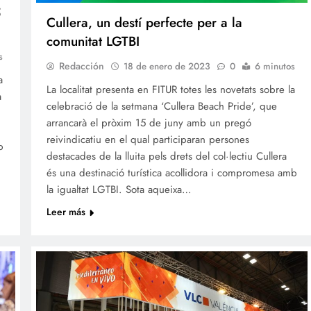
5
Cullera, un destí perfecte per a la
comunitat LGTBI
s
Redacción
18 de enero de 2023
0
6 minutos
a
La localitat presenta en FITUR totes les novetats sobre la
a
celebració de la setmana ‘Cullera Beach Pride’, que
arrancarà el pròxim 15 de juny amb un pregó
reivindicatiu en el qual participaran persones
b
destacades de la lluita pels drets del col·lectiu Cullera
és una destinació turística acollidora i compromesa amb
la igualtat LGTBI. Sota aqueixa…
Leer más