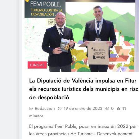
TURISME
La Diputació de València impulsa en Fitur
els recursos turístics dels municipis en risc
de despoblació
Redacción
19 de enero de 2023
0
11
minutos
El programa Fem Poble, posat en marxa en 2022 per
les àrees provincials de Turisme i Desenvolupament