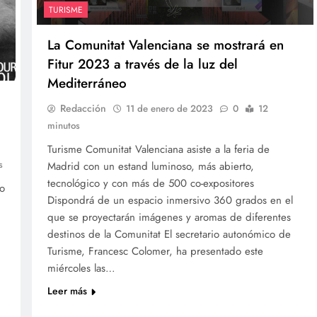
TURISME
La Comunitat Valenciana se mostrará en
Fitur 2023 a través de la luz del
Mediterráneo
a
Redacción
11 de enero de 2023
0
12
minutos
Turisme Comunitat Valenciana asiste a la feria de
s
Madrid con un estand luminoso, más abierto,
tecnológico y con más de 500 co-expositores
eo
Dispondrá de un espacio inmersivo 360 grados en el
que se proyectarán imágenes y aromas de diferentes
destinos de la Comunitat El secretario autonómico de
Turisme, Francesc Colomer, ha presentado este
miércoles las…
Leer más