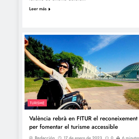
Leer más
TURISME
València rebrà en FITUR el reconeixement
per fomentar el turisme accessible
Redacción
17 de enero de 2023
0
6 minuto