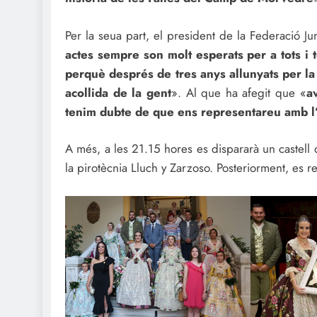
Per la seua part, el president de la Federació J
actes sempre son molt esperats per a tots i
perquè després de tres anys allunyats per la
acollida de la gent
». Al que ha afegit que «
a
tenim dubte de que ens representareu amb l
A més, a les 21.15 hores es dispararà un castell d
la pirotècnia Lluch y Zarzoso. Posteriorment, es r