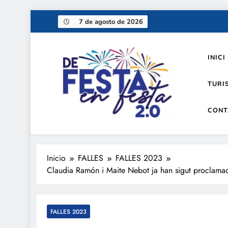
Saltar
7 de agosto de 2026
al
contenido
INICI
TURI
CONT
De festa en festa 2.0
Inicio
FALLES
FALLES 2023
Claudia Ramón i Maite Nebot ja han sigut proclama
FALLES 2023