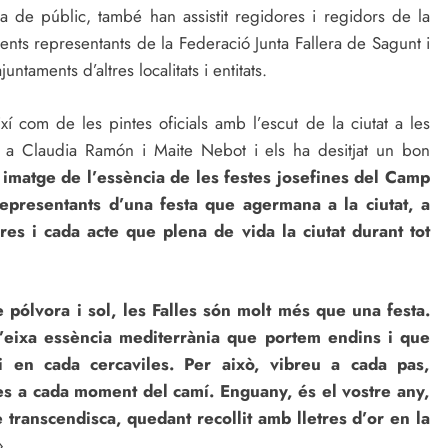
 de públic, també han assistit regidores i regidors de la
ents representants de la Federació Junta Fallera de Sagunt i
taments d’altres localitats i entitats.
xí com de les pintes oficials amb l’escut de la ciutat a les
na a Claudia Ramón i Maite Nebot i els ha desitjat un bon
 imatge de l’essència de les festes josefines del Camp
presentants d’una festa que agermana a la ciutat, a
res i cada acte que plena de vida la ciutat durant tot
 pólvora i sol, les Falles són molt més que una festa.
d’eixa essència mediterrània que portem endins i que
i en cada cercaviles. Per això, vibreu a cada pas,
otes a cada moment del camí. Enguany, és el vostre any,
 transcendisca, quedant recollit amb lletres d’or en la
».