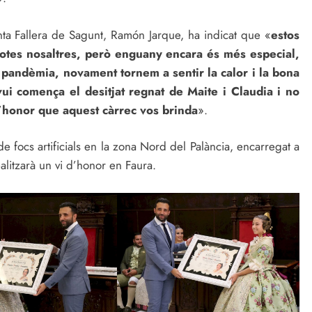
unta Fallera de Sagunt, Ramón Jarque, ha indicat que «
estos
 totes nosaltres, però enguany encara és més especial,
 pandèmia, novament tornem a sentir la calor i la bona
vui comença el desitjat regnat de Maite i Claudia i no
’honor que aquest càrrec vos brinda
».
e focs artificials en la zona Nord del Palància, encarregat a
ealitzarà un vi d’honor en Faura.