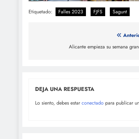
Etiquetado:
Falles 2023
FJFS
Sagunt
Navegación
Anteri
de
Alicante empieza su semana gra
entradas
DEJA UNA RESPUESTA
Lo siento, debes estar
conectado
para publicar u