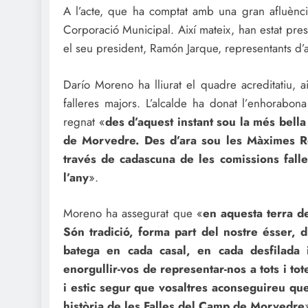
A l’acte, que ha comptat amb una gran afluència
Corporació Municipal. Així mateix, han estat pres
el seu president, Ramón Jarque, representants d’ajun
Darío Moreno ha lliurat el quadre acreditatiu, ai
falleres majors. L’alcalde ha donat l’enhorabo
regnat «
des d’aquest instant sou la més bella
de Morvedre. Des d’ara sou les Màximes Re
través de cadascuna de les comissions falle
l’any
».
Moreno ha assegurat que «
en aquesta terra de
Són tradició, forma part del nostre ésser, 
batega en cada casal, en cada desfilada 
enorgullir-vos de representar-nos a tots i t
i estic segur que vosaltres aconseguireu que
història de les Falles del Camp de Morvedre