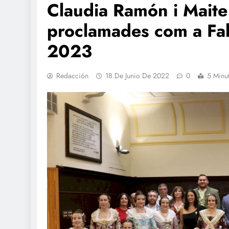
Claudia Ramón i Maite
proclamades com a Fal
2023
Redacción
18 De Junio De 2022
0
5 Minu