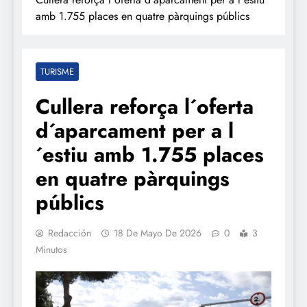
amb 1.755 places en quatre pàrquings públics
TURISME
Cullera reforça l´oferta
d´aparcament per a l
´estiu amb 1.755 places
en quatre pàrquings
públics
Redacción
18 De Mayo De 2026
0
3
Minutos