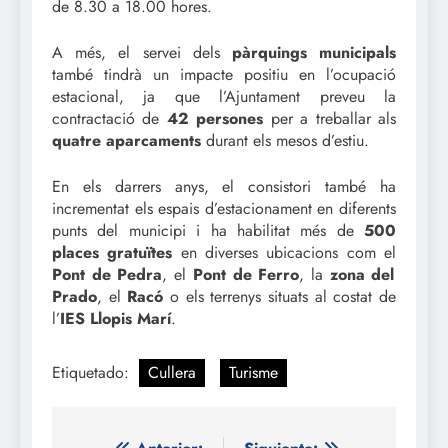
de 8.30 a 18.00 hores.
A més, el servei dels
pàrquings municipals
també tindrà un impacte positiu en l’ocupació
estacional, ja que l’Ajuntament preveu la
contractació de
42 persones
per a treballar als
quatre aparcaments
durant els mesos d’estiu.
En els darrers anys, el consistori també ha
incrementat els espais d’estacionament en diferents
punts del municipi i ha habilitat més de
500
places gratuïtes
en diverses ubicacions com el
Pont de Pedra
, el
Pont de Ferro
, la
zona del
Prado
, el
Racó
o els terrenys situats al costat de
l’
IES Llopis Marí
.
Etiquetado:
Cullera
Turisme