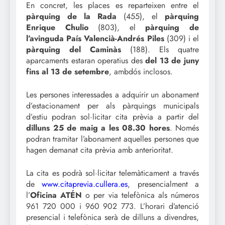
En concret, les places es reparteixen entre el
pàrquing de la Rada
(455), el
pàrquing
Enrique Chulio
(803), el
pàrquing de
l’avinguda País Valencià-Andrés Piles
(309) i el
pàrquing del Caminàs
(188). Els quatre
aparcaments estaran operatius des
del 13 de juny
fins al 13 de setembre
, ambdós inclosos.
Les persones interessades a adquirir un abonament
d’estacionament per als pàrquings municipals
d’estiu podran sol·licitar cita prèvia a partir del
dilluns 25 de maig a les 08.30 hores
. Només
podran tramitar l’abonament aquelles persones que
hagen demanat cita prèvia amb anterioritat.
La cita es podrà sol·licitar telemàticament a través
de
www.citaprevia.cullera.es
, presencialment a
l’
Oficina ATÉN
o per via telefònica als números
961 720 000 i 960 902 773. L’horari d’atenció
presencial i telefònica serà de dilluns a divendres,