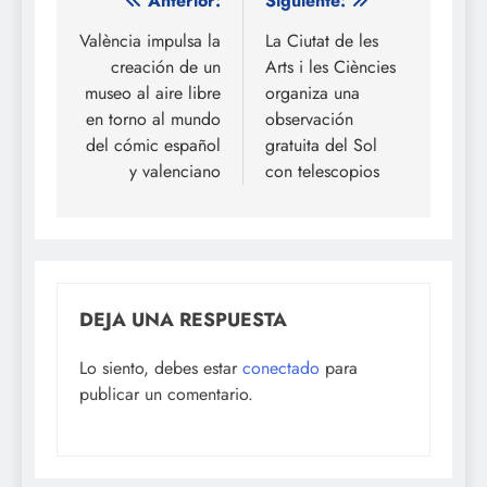
Navegación
Anterior:
Siguiente:
de
València impulsa la
La Ciutat de les
creación de un
Arts i les Ciències
entradas
museo al aire libre
organiza una
en torno al mundo
observación
del cómic español
gratuita del Sol
y valenciano
con telescopios
DEJA UNA RESPUESTA
Lo siento, debes estar
conectado
para
publicar un comentario.