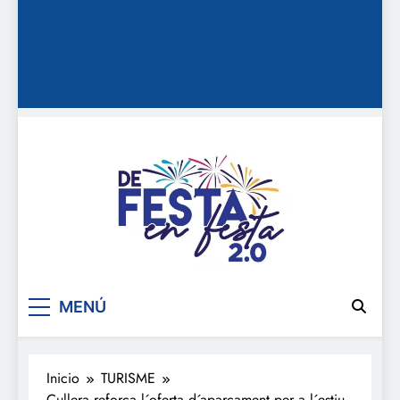
De festa en festa 2.0
MENÚ
Inicio
TURISME
Cullera reforça l´oferta d´aparcament per a l´estiu