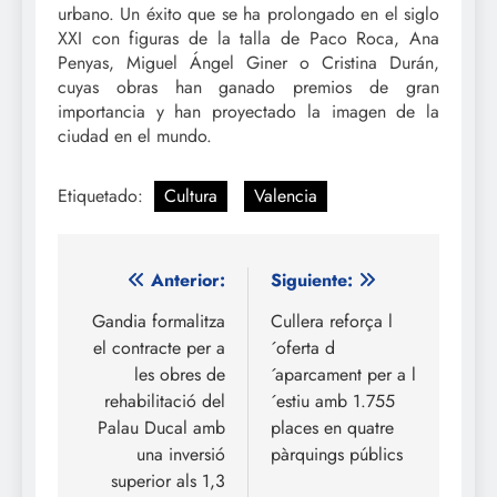
urbano. Un éxito que se ha prolongado en el siglo
XXI con figuras de la talla de Paco Roca, Ana
Penyas, Miguel Ángel Giner o Cristina Durán,
cuyas obras han ganado premios de gran
importancia y han proyectado la imagen de la
ciudad en el mundo.
Etiquetado:
Cultura
Valencia
Navegación
Anterior:
Siguiente:
de
Gandia formalitza
Cullera reforça l
el contracte per a
´oferta d
entradas
les obres de
´aparcament per a l
rehabilitació del
´estiu amb 1.755
Palau Ducal amb
places en quatre
una inversió
pàrquings públics
superior als 1,3