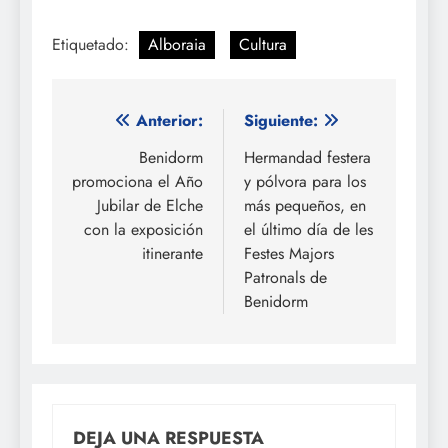
Etiquetado:
Alboraia
Cultura
Navegación
Anterior:
Siguiente:
de
Benidorm
Hermandad festera
promociona el Año
y pólvora para los
entradas
Jubilar de Elche
más pequeños, en
con la exposición
el último día de les
itinerante
Festes Majors
Patronals de
Benidorm
DEJA UNA RESPUESTA