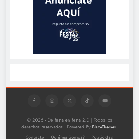
© 2026 - De festa en festa 2.0 | Todos los
derechos reservados | Powered By
.
BlazeThemes
Contacto
Quiénes Somos?
Publicidad