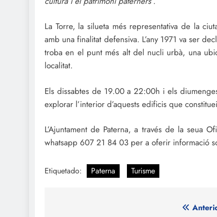
cultura i el patrimoni paterners”.
La Torre, la silueta més representativa de la ciuta
amb una finalitat defensiva. L’any 1971 va ser decl
troba en el punt més alt del nucli urbà, una ubic
localitat.
Els dissabtes de 19.00 a 22:00h i els diumeng
explorar l’interior d’aquests edificis que constitu
L’Ajuntament de Paterna, a través de la seua Ofi
whatsapp 607 21 84 03 per a oferir informació sob
Etiquetado:
Paterna
Turisme
Navegación
Anteri