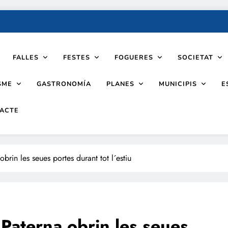
FALLES
FESTES
FOGUERES
SOCIETAT
SME
PLANES
MUNICIPIS
GASTRONOMÍA
E
ACTE
obrin les seues portes durant tot l´estiu
e Paterna obrin les seues