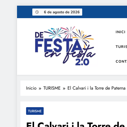
Saltar
6 de agosto de 2026
al
contenido
INICI
TURI
CONT
De festa en festa 2.0
Inicio
TURISME
El Calvari i la Torre de Paterna 
TURISME
El Calvari i la Torre d