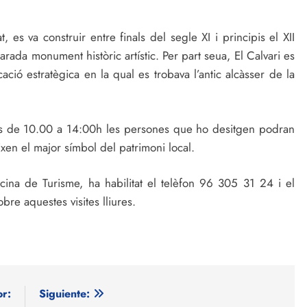
t, es va construir entre finals del segle XI i principis el XII
arada monument històric artístic. Per part seua, El Calvari es
ació estratègica en la qual es trobava l’antic alcàsser de la
es de 10.00 a 14:00h les persones que ho desitgen podran
eixen el major símbol del patrimoni local.
cina de Turisme, ha habilitat el telèfon 96 305 31 24 i el
re aquestes visites lliures.
or:
Siguiente: