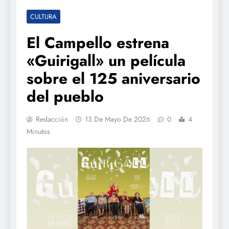
CULTURA
El Campello estrena
«Guirigall» un película
sobre el 125 aniversario
del pueblo
Redacción
13 De Mayo De 2026
0
4
Minutos