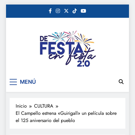
Saltar
al
contenido
De festa en festa 2.0
MENÚ
Inicio
CULTURA
El Campello estrena «Guirigall» un película sobre
el 125 aniversario del pueblo