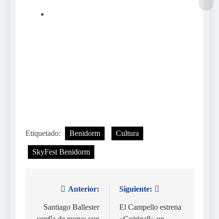
Etiquetado:
Benidorm
Cultura
SkyFest Benidorm
Anterior:
Siguiente:
Navegación
de
Santiago Ballester
El Campello estrena
confía de nuevo con
«Guirigall» un