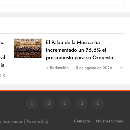
na
El Palau de la Música ha
incrementado un 76,6% el
ral
presupuesto para su Orquesta
cia
Redacción
5 de agosto de 2026
0
0
os reservados | Powered By
Contacto
Quiénes Somos?