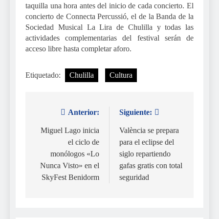
taquilla una hora antes del inicio de cada concierto. El
concierto de Connecta Percussió, el de la Banda de la
Sociedad Musical La Lira de Chulilla y todas las
actividades complementarias del festival serán de
acceso libre hasta completar aforo.
Etiquetado:
Chulilla
Cultura
Anterior:
Siguiente:
Navegación
de
Miguel Lago inicia
València se prepara
el ciclo de
para el eclipse del
entradas
monólogos «Lo
siglo repartiendo
Nunca Visto» en el
gafas gratis con total
SkyFest Benidorm
seguridad