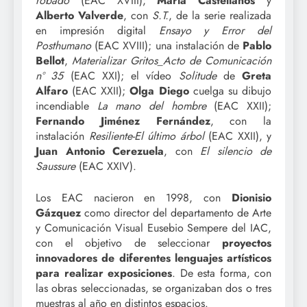
robado
(EAC XVIII);
María Castellanos
y
Alberto Valverde
, con
S.T.
, de la serie realizada
en impresión digital
Ensayo y Error del
Posthumano
(EAC XVIII); una instalación de
Pablo
Bellot
,
Materializar Gritos_Acto de Comunicación
nº 35
(EAC XXI); el vídeo
Solitude
de
Greta
Alfaro
(EAC XXII);
Olga Diego
cuelga su dibujo
incendiable
La mano del hombre
(EAC XXII);
Fernando Jiménez Fernández
, con la
instalación
Resiliente-El último árbol
(EAC XXII), y
Juan Antonio Cerezuela
, con
El silencio de
Saussure
(EAC XXIV).
Los EAC nacieron en 1998, con
Dionisio
Gázquez
como director del departamento de Arte
y Comunicación Visual Eusebio Sempere del IAC,
con el objetivo de seleccionar
proyectos
innovadores de diferentes lenguajes artísticos
para realizar exposiciones
. De esta forma, con
las obras seleccionadas, se organizaban dos o tres
muestras al año en distintos espacios.