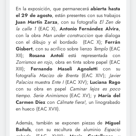
En la exposición, que permanecerá
abierta hasta
el 29 de agosto
, están presentes con sus trabajos
Juan Martín Zarza
, con su fotografía
El Zen de
la calle 1
(EAC X),
Antonio Fernández Alvira
,
con la obra
Man under
construccion
que dialoga
con el dibujo y el bordado (EAC X);
Ferrán
Gisbert
, con su acrílico sobre lienzo
Templo
(EAC
XII);
Rosana Antolí
está representada con
Zorrismos en rojo
, obra en tinta sobre papel (EAC
XIII);
Fernando Maseli Agnoletti
con su
fotografía
Macizo de Brenta
(EAC XIV);
Javier
Palacios
muestra
Ente I
(EAC XIV);
Luciana Rago
con su obra en papel
Caminar lejos es poco
tiempo. Serie Animismos
(EAC XV); y
María del
Carmen Díez
con
Cálmate fiera!
, un linograbado
en hueco (EAC XVII).
Además, también se exponen piezas de
Miguel
Bañuls
, con su escultura de aluminio
Espacio