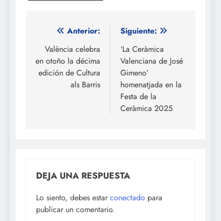
Navegación
Anterior:
Siguiente:
de
València celebra
‘La Ceràmica
en otoño la décima
Valenciana de José
entradas
edición de Cultura
Gimeno’
als Barris
homenatjada en la
Festa de la
Ceràmica 2025
DEJA UNA RESPUESTA
Lo siento, debes estar
conectado
para
publicar un comentario.