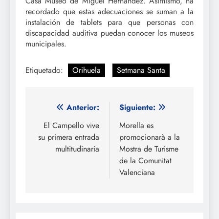
Casa Museo de Miguel Hernández. Asimismo, ha
recordado que estas adecuaciones se suman a la
instalación de tablets para que personas con
discapacidad auditiva puedan conocer los museos
municipales.
Etiquetado:
Orihuela
Setmana Santa
Navegación
Anterior:
Siguiente:
de
El Campello vive
Morella es
su primera entrada
promocionarà a la
entradas
multitudinaria
Mostra de Turisme
de la Comunitat
Valenciana