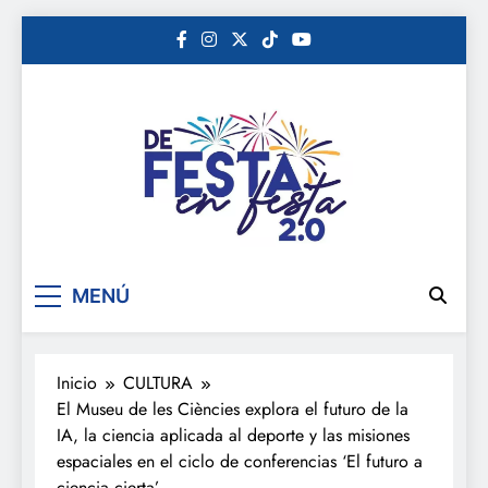
Saltar
al
contenido
De festa en festa 2.0
MENÚ
Inicio
CULTURA
El Museu de les Ciències explora el futuro de la
IA, la ciencia aplicada al deporte y las misiones
espaciales en el ciclo de conferencias ‘El futuro a
ciencia cierta’