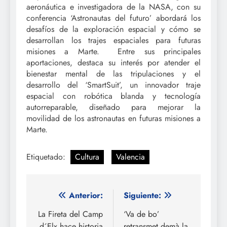
aeronáutica e investigadora de la NASA, con su
conferencia ‘Astronautas del futuro’ abordará los
desafíos de la exploración espacial y cómo se
desarrollan los trajes espaciales para futuras
misiones a Marte. Entre sus principales
aportaciones, destaca su interés por atender el
bienestar mental de las tripulaciones y el
desarrollo del ‘SmartSuit’, un innovador traje
espacial con robótica blanda y tecnología
autorreparable, diseñado para mejorar la
movilidad de los astronautas en futuras misiones a
Marte.
Etiquetado:
Cultura
Valencia
Navegación
Anterior:
Siguiente:
de
La Fireta del Camp
‘Va de bo’
d´Elx hace historia
retransmet demà la