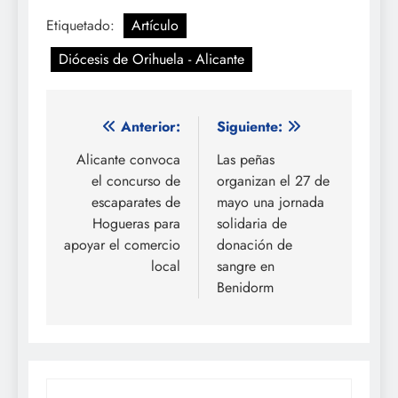
Etiquetado:
Artículo
Diócesis de Orihuela - Alicante
Navegación
Anterior:
Siguiente:
de
Alicante convoca
Las peñas
el concurso de
organizan el 27 de
entradas
escaparates de
mayo una jornada
Hogueras para
solidaria de
apoyar el comercio
donación de
local
sangre en
Benidorm