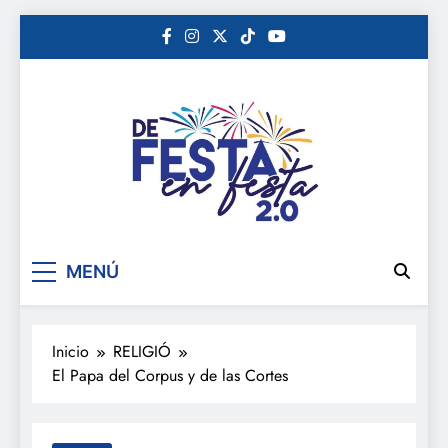
Saltar
al
contenido
De festa en festa 2.0
MENÚ
Inicio
RELIGIÓ
El Papa del Corpus y de las Cortes