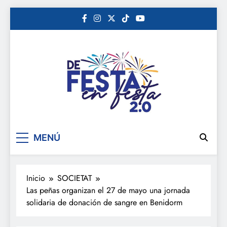
Saltar
al
contenido
De festa en festa 2.0
MENÚ
Inicio
SOCIETAT
Las peñas organizan el 27 de mayo una jornada
solidaria de donación de sangre en Benidorm