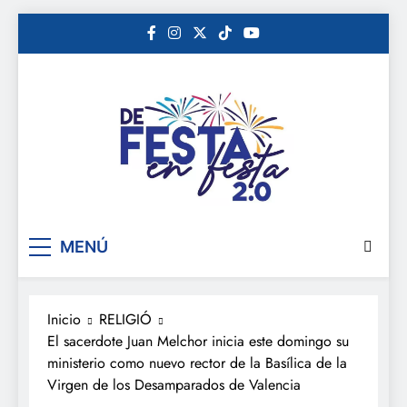
Saltar
al
contenido
De festa en festa 2.0
MENÚ
Inicio
RELIGIÓ
El sacerdote Juan Melchor inicia este domingo su
ministerio como nuevo rector de la Basílica de la
Virgen de los Desamparados de Valencia