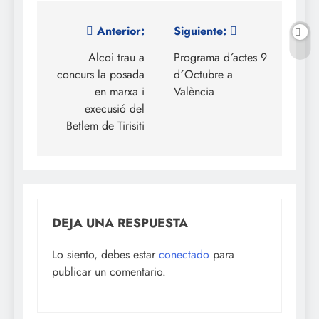
Navegación
Anterior:
Siguiente:
de
Alcoi trau a
Programa d´actes 9
concurs la posada
d´Octubre a
entradas
en marxa i
València
execusió del
Betlem de Tirisiti
DEJA UNA RESPUESTA
Lo siento, debes estar
conectado
para
publicar un comentario.