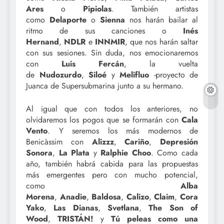
Ares
o
Pipiolas
. También artistas
como
Delaporte
o
Sienna
nos harán bailar al
ritmo de sus canciones o
Inés
Hernand
,
NDLR
e
INNMIR
, que nos harán saltar
con sus sesiones. Sin duda, nos emocionaremos
con
Luis Fercán
, la vuelta
de
Nudozurdo
,
Siloé
y
Melifluo
-proyecto de
Juanca de Supersubmarina junto a su hermano.
Al igual que con todos los anteriores, no
olvidaremos los pogos que se formarán con
Cala
Vento
. Y seremos los más modernos de
Benicàssim con
Alizzz
,
Cariño
,
Depresión
Sonora
,
La Plata
y
Ralphie Choo
. Como cada
año, también habrá cabida para las propuestas
más emergentes pero con mucho potencial,
como
Alba
Morena
,
Anadie
,
Baldosa
,
Calizo
,
Claim
,
Cora
Yako
,
Las Dianas
,
Svetlana
,
The Son of
Wood
,
TRISTÁN!
y
Tú peleas como una