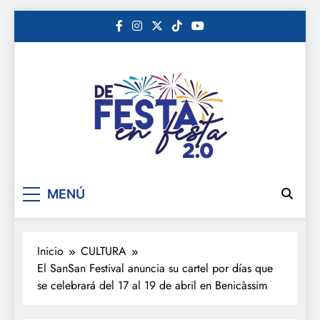
Saltar
al
contenido
De festa en festa 2.0
MENÚ
Inicio
CULTURA
El SanSan Festival anuncia su cartel por días que
se celebrará del 17 al 19 de abril en Benicàssim