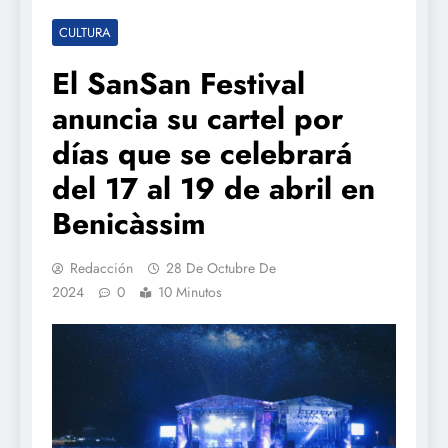
CULTURA
El SanSan Festival
anuncia su cartel por
días que se celebrará
del 17 al 19 de abril en
Benicàssim
Redacción
28 De Octubre De
2024
0
10 Minutos