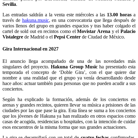
Sevilla
.
Las entradas saldrán a la venta este miércoles a las
13.00 horas
a
través de
hakuna.music
, en una convocatoria que llega después de
varios llenos del grupo en grandes espacios y tras haber colgado el
cartel de sold out en recintos como el
Movistar Arena
y el
Palacio
Vistalegre
de Madrid o el
Pepsi Center
de Ciudad de México.
Gira Internacional en 2027
El anuncio llega acompañado de una de las novedades más
singulares del proyecto.
Hakuna Group Music
ha presentado esta
temporada el concepto de ‘Doble Gira’, con el que quiere dar
nombre a una realidad que el grupo ya venía desarrollando desde
hace años: actuar también para personas que no pueden acudir a sus
conciertos.
Según ha explicado la formación, además de los conciertos en
arenas y grandes recintos, quieren llevar su música a prisiones de las
ciudades por las que pase la gira. Esta línea se suma a los conciertos
que los jóvenes de Hakuna ya han realizado en otros espacios como
casas de acogida, residencias u hospitales, con la intención de cuidar
esos encuentros de la misma forma que sus grandes actuaciones.
La gira se desarrollará con un total de
cuatro fechas
confirmadas,