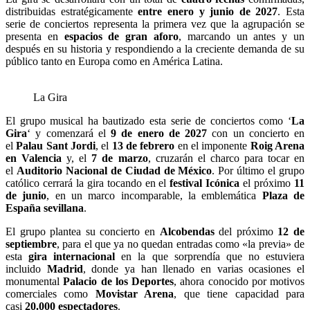
distribuidas estratégicamente
entre enero y junio de 2027
. Esta
serie de conciertos representa la primera vez que la agrupación se
presenta en
espacios de gran aforo
, marcando un antes y un
después en su historia y respondiendo a la creciente demanda de su
público tanto en Europa como en América Latina.
La Gira
El grupo musical ha bautizado esta serie de conciertos como ‘
La
Gira
‘ y comenzará el
9 de enero de 2027
con un concierto en
el
Palau Sant Jordi
, el
13 de febrero
en el imponente
Roig Arena
en Valencia
y, el
7 de marzo
, cruzarán el charco para tocar en
el
Auditorio Nacional de Ciudad de México
. Por último el grupo
católico cerrará la gira tocando en el
festival Icónica
el próximo
11
de junio
, en un marco incomparable, la emblemática
Plaza de
España sevillana
.
El grupo plantea su concierto en
Alcobendas
del próximo
12 de
septiembre
, para el que ya no quedan entradas como «la previa» de
esta
gira internacional
en la que sorprendía que no estuviera
incluido
Madrid
, donde ya han llenado en varias ocasiones el
monumental
Palacio de los Deportes
, ahora conocido por motivos
comerciales como
Movistar Arena
, que tiene capacidad para
casi
20.000 espectadores
.